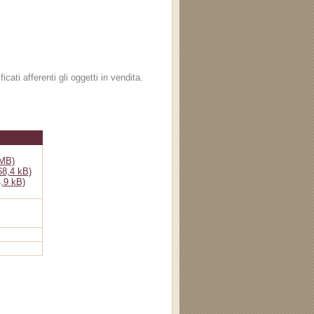
ati afferenti gli oggetti in vendita.
 MB)
68,4 kB)
,9 kB)