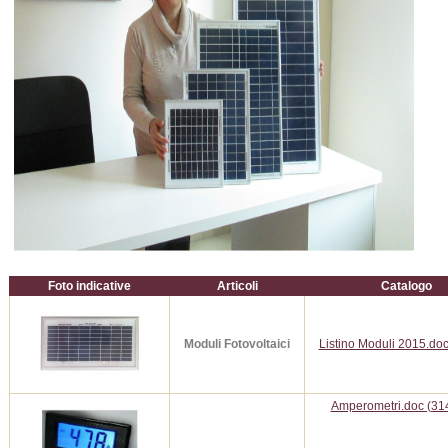
Foto indicative
Articoli
Catalogo
Moduli Fotovoltaici
Listino Moduli 2015.do
Amperometri.doc (314