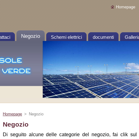
Homepage
Negozio
ttaci
Schemi elettrici
documenti
Galleri
Homepage
>
Negozio
Negozio
Di seguito alcune delle categorie del negozio, fai clik s