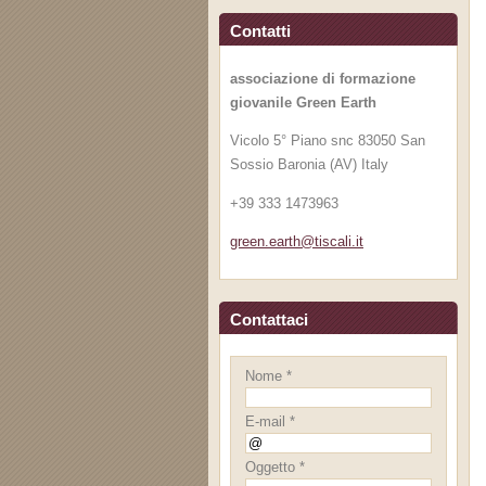
Contatti
associazione di formazione
giovanile Green Earth
Vicolo 5° Piano snc 83050 San
Sossio Baronia (AV) Italy
+39 333 1473963
green.ea
rth@tisc
ali.it
Contattaci
Nome *
E-mail *
Oggetto *