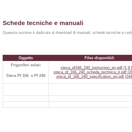
Schede tecniche e manuali
Quaesta sezione è dadicata al download di manuali, schede tecniche e certific
Oggetto
Files disponibili
Frigoriferi solari
steca_pf166_240_instruction_en.pdf (1,9
steca_pf_166_240_scheda_technica_it.pdf (2
Steca Pf 166 e Pf 240
steca_pf_166_240_specification_en.pdf (244