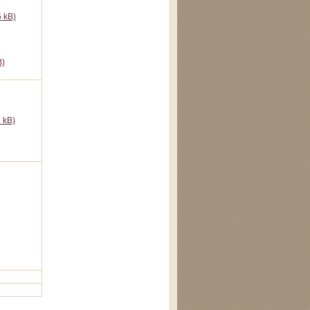
5 kB)
B)
 kB)