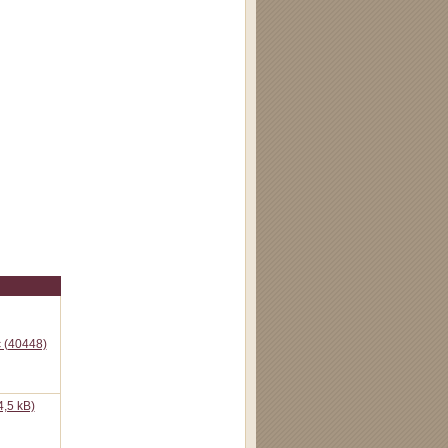
c (40448)
,5 kB)