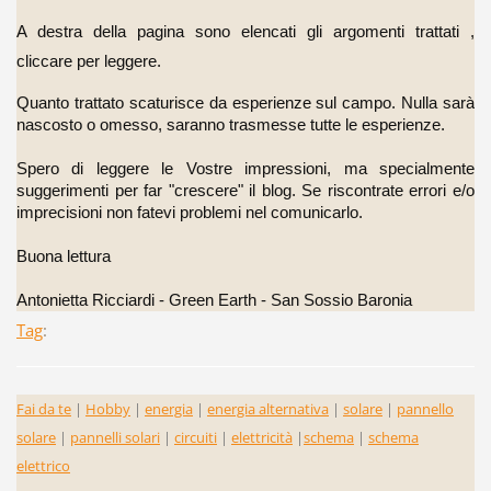
A destra della pagina sono elencati gli argomenti trattati ,
cliccare per leggere.
Quanto trattato scaturisce da esperienze sul campo.
Nulla sarà
nascosto o omesso, saranno trasmesse tutte le esperienze.
Spero di leggere le Vostre impressioni, ma specialmente
suggerimenti per far "crescere" il blog.
Se riscontrate errori e/o
imprecisioni non fatevi problemi nel comunicarlo.
Buona lettura
Antonietta Ricciardi - Green Earth - San Sossio Baronia
Tag
:
Fai da te
|
Hobby
|
energia
|
energia alternativa
|
solare
|
pannello
solare
|
pannelli solari
|
circuiti
|
elettricità
|
schema
|
schema
elettrico