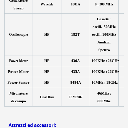
Generatore
MHz
Wavetek
1001A
0 ; 300
Sweep
Cassetti :
oscill. 50MHz
HP
182T
oscill. 100MHz
Oscilloscopio
Analizz.
Spettro
HP
436A
100KHz ; 26GHz
Power Meter
Power Meter
HP
435A
100KHz ; 26GHz
Power Sensor
HP
8484A
10MHz ; 18GHz
Misuratore
46MHz ;
UnaOhm
FSM5987
di campo
860Mhz
Attrezzi ed accessori: