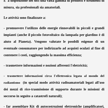
E' a disposizione dei soci una vasta gamma di prodotti e strumenti di
misura, sia professionali sia amatoriali.
Le attività sono finalizzate a:
- promuovere l'utilizzo delle energie rinnovabili in piccoli e grandi
impianti (anche il piccolo fotovoltaico da lampada per giardino è di
aiuto al Pianeta)
. Vengono valutate le possbili esigenze di un
eventuale consumatore per indirizzarlo ad acquisti oculati al fine di
contenere i costi, raggiungendo la massima efficienza;
- trasmettere informazioni e nozioni afferenti l'elettricità;
-
trasmettere informazioni circa l'ellettronica legata al mondo del
radiantismo
(in special modo attività radioamatoriali legati all'uso
dei mezzi di rice-trasmissione di supporto durante le missioni di
soccorso in seguito a catastrofi naturali)
;
- far assemblare Kit di autocostruzioni elettroniche (amplificatori,