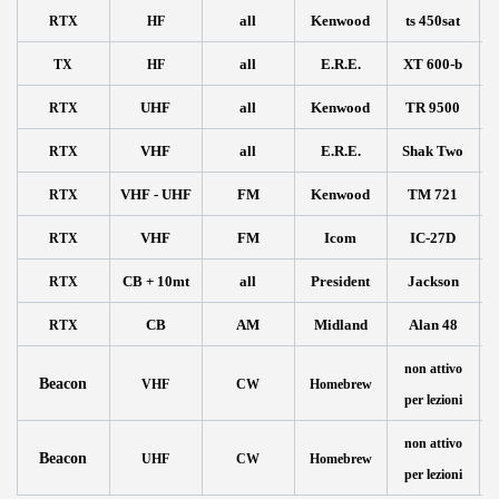
all
Kenwood
ts 450sat
RTX
HF
all
E.R.E.
XT 600-b
TX
HF
UHF
all
Kenwood
TR 9500
RTX
VHF
all
E.R.E.
Shak Two
RTX
VHF - UHF
FM
Kenwood
TM 721
RTX
VHF
FM
Icom
IC-27D
RTX
CB + 10mt
all
President
Jackson
RTX
CB
AM
Midland
Alan 48
RTX
non attivo
Beacon
VHF
CW
Homebrew
per lezioni
non attivo
Beacon
UHF
CW
Homebrew
per lezioni