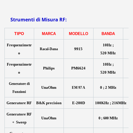
Strumenti di Misura RF:
TIPO
MARCA
MODELLO
BANDA
Frequenzimetr
10Hz ;
9915
Racal-Dana
o
5
20 MHz
Frequenzimetr
10Hz ;
Philips
PM6624
o
5
20 MHz
Generatore di
UnaOhm
0 ;
2 MHz
EM 97 A
Funzioni
Generatore RF
B&K precision
E-200D
100KHz ; 216MHz
Generatore RF
UnaOhm
MHz
0 ; 600
+ Sweep