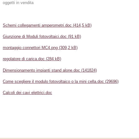
oggetti in vendita
Schemi collegamenti amperometri.doc (414,5 kB)
Giunzione di Moduli fotovoltaici.doc (91 kB)
montaggio connettori MC4.png (309,2 kB)
regolatore di carica.doc (284 kB)
Dimensionamento impianti stand alone.doc (141824)
Come scegliere il modulo fotovoltaico o la mini cella.doc (29696)
Calcoli dei cavi elettrici.doc