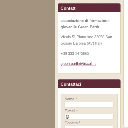
Contatti
associazione di formazione
giovanile Green Earth
Vicolo 5° Piano snc 83050 San
Sossio Baronia (AV) Italy
+39 333 1473963
green.ea
rth@tisc
ali.it
Contattaci
Nome *
E-mail *
Oggetto *