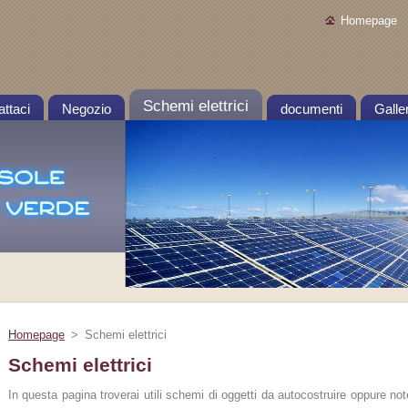
Homepage
Schemi elettrici
ttaci
Negozio
documenti
Galler
Homepage
>
Schemi elettrici
Schemi elettrici
In questa pagina troverai utili schemi di oggetti da autocostruire oppure note 